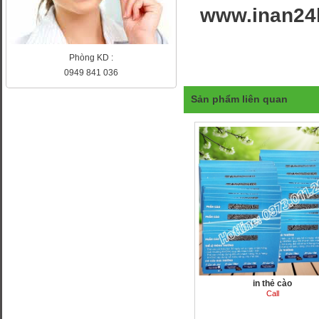
www.inan24
Phòng KD :
0949 841 036
Sản phẩm liên quan
in thẻ cào
Call