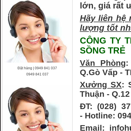
lớn, giá rất 
Hãy liên hệ 
lượng tốt nh
CÔNG TY TN
SỒNG TRẺ
Văn Phòng
:
Đặt hàng | 0949 841 037
Q.Gò Vấp - 
0949 841 037
Xưởng SX
:
Thuận - Q.1
ĐT: (028) 
- Hotline: 09
Email: i