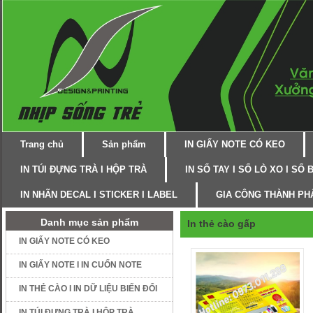
Trang chủ
Sản phẩm
IN GIẤY NOTE CÓ KEO
IN TÚI ĐỰNG TRÀ I HỘP TRÀ
IN SỔ TAY I SỔ LÒ XO I SỔ 
IN NHÃN DECAL I STICKER I LABEL
GIA CÔNG THÀNH PH
Danh mục sản phẩm
In thẻ cào gấp
IN GIẤY NOTE CÓ KEO
IN GIẤY NOTE I IN CUỐN NOTE
IN THẺ CÀO I IN DỮ LIỆU BIẾN ĐỔI
IN TÚI ĐỰNG TRÀ I HỘP TRÀ