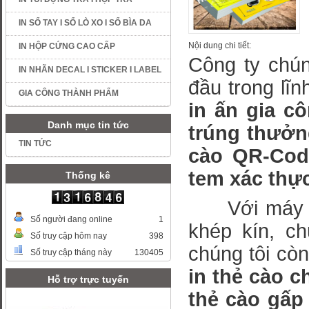
IN SỔ TAY I SỔ LÒ XO I SỔ BÌA DA
Nội dung chi tiết:
IN HỘP CỨNG CAO CẤP
Công ty chún
IN NHÃN DECAL I STICKER I LABEL
đầu trong lĩ
GIA CÔNG THÀNH PHẨM
in ấn gia c
Danh mục tin tức
trúng thưởng
TIN TỨC
cào QR-Code
tem xác thự
Thống kê
Với máy móc
Số người đang online
1
khép kín, ch
Số truy cập hôm nay
398
chúng tôi cò
Số truy cập tháng này
130405
in thẻ cào c
Hỗ trợ trực tuyến
thẻ cào gấp 