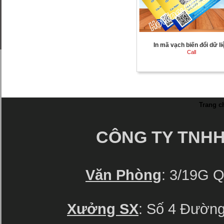
In mã vạch biến đổi dữ li
Call
Trang c
CÔNG TY TNHH 
Văn Phòng
: 3/19G 
Xưởng SX
: Số 4 Đườn